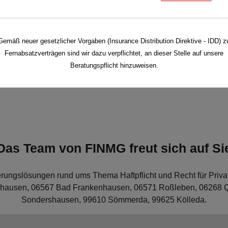
Gemäß neuer gesetzlicher Vorgaben (Insurance Distribution Direktive - IDD) z
Fernabsatzverträgen sind wir dazu verpflichtet, an dieser Stelle auf unsere
reuen uns!
Beratungspflicht hinzuweisen.
Das Team von FINMG freut sich auf Si
erungslösungen rund ums Thema Haftpflicht und Recht für Privat
hausen, 06567 Bad Frankenhausen, 06571 Roßleben, 06268 Qu
Sondershausen, 99610 Sömmerda, 99625 Kölleda.