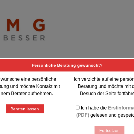
Bootsversicherung
Persönliche Beratung gewünscht?
 wünsche eine persönliche
Ich verzichte auf eine persö
tung und möchte Kontakt mit
Beratung und möchte mit 
inem Berater aufnehmen.
Besuch der Seite fortfahr
Jetzt vergleichen
Ich habe die
Erstinforma
Beraten lassen
(PDF)
gelesen und gespeic
Fortsetzen