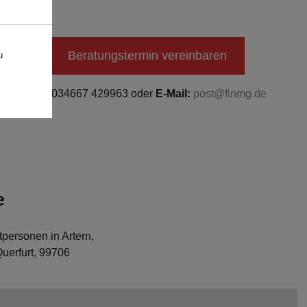
Beratungstermin vereinbaren
u
Tel.:
034667 429963 oder
E-Mail:
post@finmg.de
e
personen in Artern,
erfurt, 99706